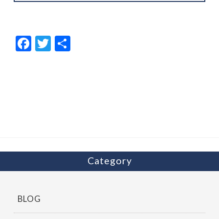
F
T
共
ac
w
有
e
itt
b
er
o
o
k
Category
BLOG