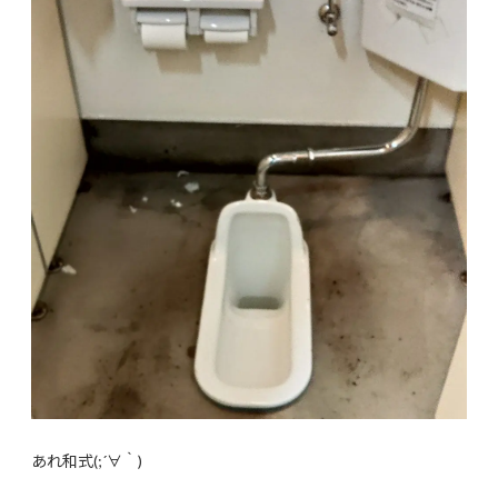
あれ和式(;´∀｀)