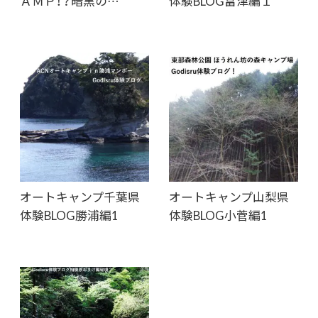
ＡＭＰ！？暗黒の…
体験BLOG富津編１
オートキャンプ千葉県
オートキャンプ山梨県
体験BLOG勝浦編1
体験BLOG小菅編1