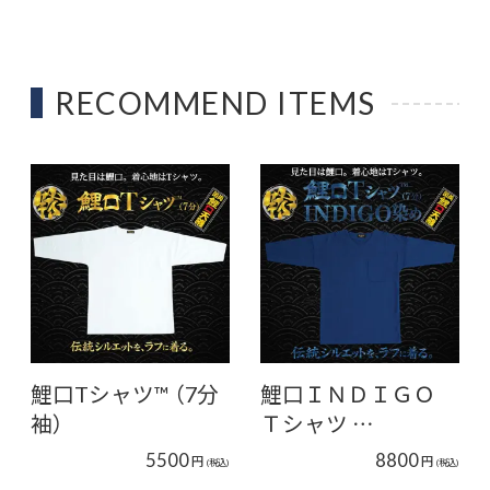
RECOMMEND ITEMS
鯉口Tシャツ™ （7分
鯉口ＩＮＤＩＧＯ
袖）
Ｔシャツ…
5500
8800
円
円
(税込)
(税込)