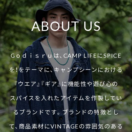
ABOUT US
Gｏｄｉｓｒｕは、CAMP LIFEにSPICE
を！をテーマに、キャンプシーンにおける
『ウエア』『ギア』に機能性や遊び心の
スパイスを入れたアイテムを作製してい
るブランドです。ブランドの特徴とし
て、商品素材にVINTAGEの雰囲気のある