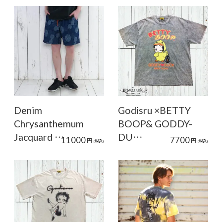
Denim
Godisru ×BETTY
Chrysanthemum
BOOP& GODDY-
Jacquard …
DU…
11000
7700
円
円
(税込)
(税込)