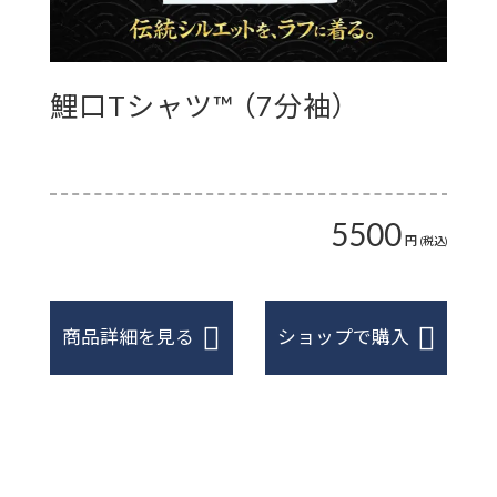
鯉口Tシャツ™ （7分袖）
鯉
™(
0
5500
円
円
(税込)
(税込)
商品詳細を見る
ショップで購入
商