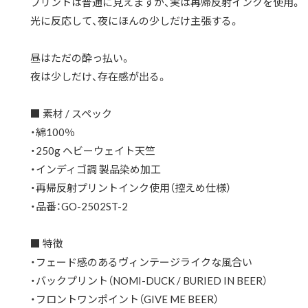
プリントは普通に見えますが、実は再帰反射インクを使用。
光に反応して、夜にほんの少しだけ主張する。
昼はただの酔っ払い。
夜は少しだけ、存在感が出る。
■ 素材 / スペック
・綿100％
・250g ヘビーウェイト天竺
・インディゴ調 製品染め加工
・再帰反射プリントインク使用（控えめ仕様）
・品番：GO-2502ST-2
■ 特徴
・フェード感のあるヴィンテージライクな風合い
・バックプリント（NOMI-DUCK / BURIED IN BEER）
・フロントワンポイント（GIVE ME BEER）