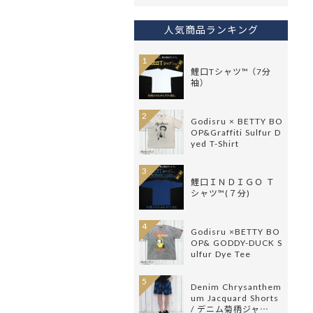
人気商品ランキング
1
鯉口Tシャツ™ （7分
袖）
2
Godisru × BETTY BO
OP&Graffiti Sulfur D
yed T-Shirt
3
鯉口ＩＮＤＩＧＯ Ｔ
シャツ™(７分)
4
Godisru ×BETTY BO
OP& GODDY-DUCK S
ulfur Dye Tee
5
Denim Chrysanthem
um Jacquard Shorts
/ デニム菊柄ジャ…