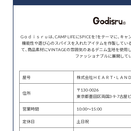
Gｏｄｉｓｒｕは、CAMP LIFEにSPICEを！をテーマに、
機能性や遊び心のスパイスを入れたアイテムを作製してい
て、商品素材にVINTAGEの雰囲気のあるデニム生地を使用
ファッショナブルに展開して
屋号
株式会社ＨＥＡＲＴ・ＬＡＮ
〒130-0026
住所
東京都墨田区両国3-9-7古屋ビ
営業時間
10:00～15:00
定休日
土日祝