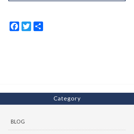
F
T
共
ac
w
有
e
itt
b
er
o
o
k
Category
BLOG