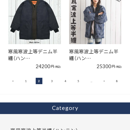
寒風寒波上等デニム半
寒風寒波上等デニム半
纏（ハン…
纏（ハン…
24200
25300
円
円
(税込)
(税込)
«
»
1
2
3
4
5
...
8
Category