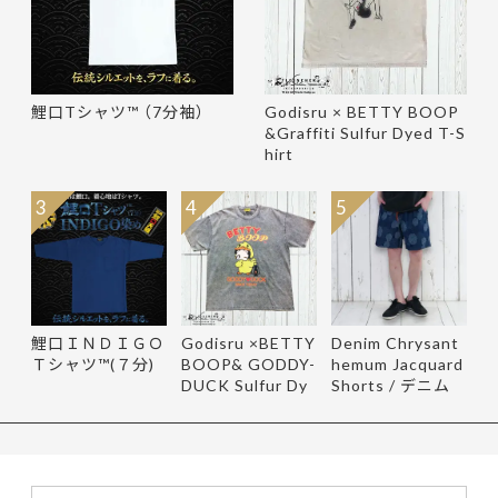
鯉口Tシャツ™ （7分袖）
Godisru × BETTY BOOP
&Graffiti Sulfur Dyed T-S
hirt
3
4
5
鯉口ＩＮＤＩＧＯ
Godisru ×BETTY
Denim Chrysant
Ｔシャツ™(７分)
BOOP& GODDY-
hemum Jacquard
DUCK Sulfur Dy
Shorts / デニム
e Tee
菊柄ジャ…