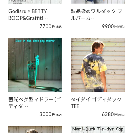
Godisru × BETTY
製品染めワルダック プ
BOOP&Graffiti…
ルパーカ…
7700
9900
円
円
(税込)
(税込)
蓄光ペグ型マドラー（ゴ
タイダイ ゴディダック
ディダ…
TEE
3000
6380
円
円
(税込)
(税込)