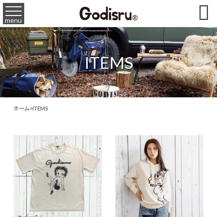

menu
ITEMS
ホーム
>
ITEMS