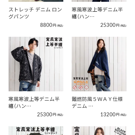
ストレッチ デニム ロン
寒風寒波上等デニム半
グパンツ
纏（ハン…
8800
25300
円
円
(税込)
(税込)
寒風寒波上等デニム半
難燃防風５ＷＡＹ仕様
纏（ハン…
デニム …
25300
13200
円
円
(税込)
(税込)