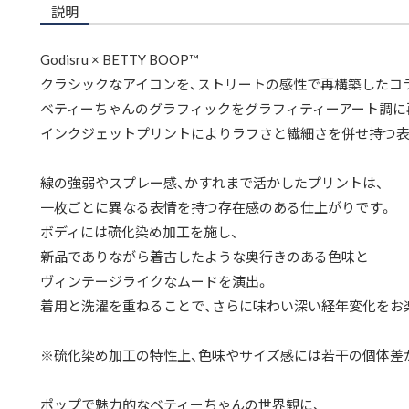
説明
Godisru × BETTY BOOP™
クラシックなアイコンを、ストリートの感性で再構築したコ
ベティーちゃんのグラフィックをグラフィティーアート調に
インクジェットプリントによりラフさと繊細さを併せ持つ表
線の強弱やスプレー感、かすれまで活かしたプリントは、
一枚ごとに異なる表情を持つ存在感のある仕上がりです。
ボディには硫化染め加工を施し、
新品でありながら着古したような奥行きのある色味と
ヴィンテージライクなムードを演出。
着用と洗濯を重ねることで、さらに味わい深い経年変化をお
※硫化染め加工の特性上、色味やサイズ感には若干の個体差
ポップで魅力的なベティーちゃんの世界観に、