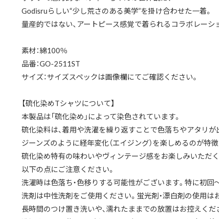
Godisruらしい“少し荒さのある美学”を掛け合わせた一着。
量産的ではない、アートピース感覚で着られるコラボレーシ
素材：綿100％
品番：GO-2511ST
サイズ：サイズスペックは画像欄にてご確認ください。
【硫化染めTシャツについて】
本製品は「硫化染め」によって染色されています。
硫化染料は、着用や洗濯を繰り返すことで色落ちやアタリが
ジーンズのように経年変化（エイジング）を楽しめるのが特徴
硫化染め特有の味わいやヴィンテージ感をお楽しみいただく
以下の点にご注意ください。
洗濯時は色落ち・色移りする可能性がございます。特に初回
洗剤は中性洗剤をご使用ください。蛍光剤・漂白剤の使用は
長時間のつけ置き洗いや、濡れたままでの放置はお控えくだ