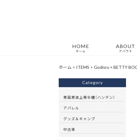
HOME
ABOUT
ホーム
アバウト
ホーム
>
ITEMS
>
Godisru × BETTY BOOP
Category
寒風寒波上等半纏（ハンテン）
アパレル
グッズ＆キャンプ
中古車