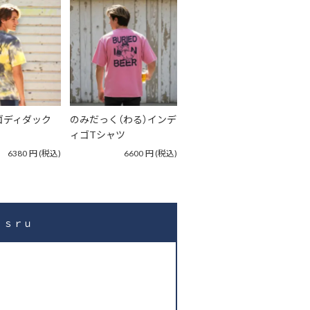
ゴディダック
のみだっく（わる）インデ
ィゴTシャツ
6380
円
(税込)
6600
円
(税込)
ｉｓｒｕ