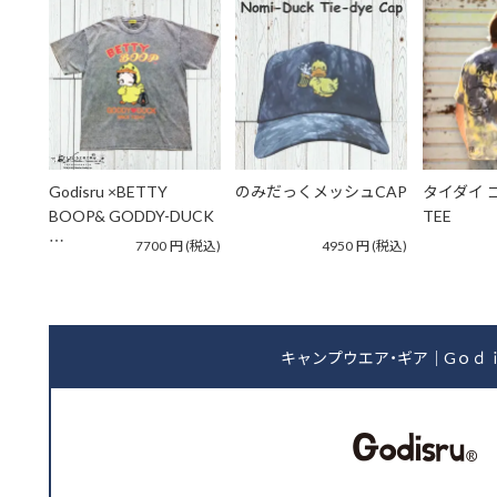
Godisru ×BETTY
のみだっくメッシュCAP
タイダイ 
BOOP& GODDY-DUCK
TEE
…
7700
円
(税込)
4950
円
(税込)
キャンプウエア・ギア｜Gｏｄ