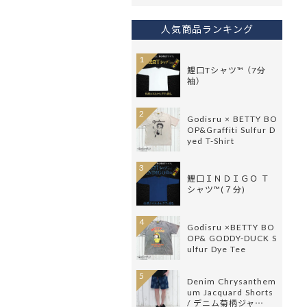
人気商品ランキング
1
鯉口Tシャツ™ （7分
袖）
2
Godisru × BETTY BO
OP&Graffiti Sulfur D
yed T-Shirt
3
鯉口ＩＮＤＩＧＯ Ｔ
シャツ™(７分)
4
Godisru ×BETTY BO
OP& GODDY-DUCK S
ulfur Dye Tee
5
Denim Chrysanthem
um Jacquard Shorts
/ デニム菊柄ジャ…