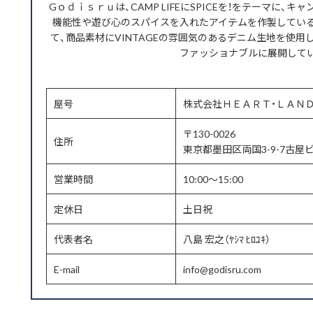
Gｏｄｉｓｒｕは、CAMP LIFEにSPICEを！をテーマに、
機能性や遊び心のスパイスを入れたアイテムを作製してい
て、商品素材にVINTAGEの雰囲気のあるデニム生地を使用
ファッショナブルに展開して
屋号
株式会社ＨＥＡＲＴ・ＬＡＮ
〒130-0026
住所
東京都墨田区両国3-9-7古屋ビ
営業時間
10:00～15:00
定休日
土日祝
代表者名
八島 宏之（ﾔｼﾏ ﾋﾛﾕｷ）
E-mail
info@godisru.com