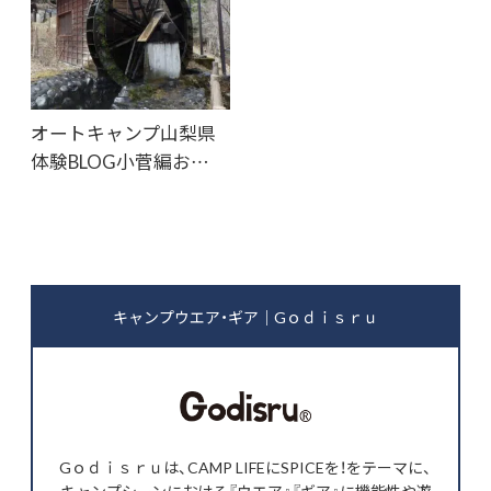
オートキャンプ山梨県
体験BLOG小菅編お…
キャンプウエア・ギア｜Gｏｄｉｓｒｕ
Gｏｄｉｓｒｕは、CAMP LIFEにSPICEを！をテーマに、