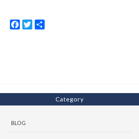
F
T
共
ac
w
有
e
itt
b
er
o
o
k
Category
BLOG