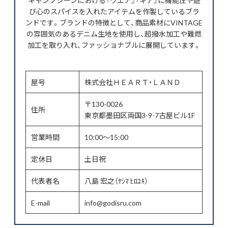
キャンプシーンにおける『ウエア』『ギア』に機能性や遊
び心のスパイスを入れたアイテムを作製しているブラ
ンドです。ブランドの特徴として、商品素材にVINTAGE
の雰囲気のあるデニム生地を使用し、超撥水加工や難燃
加工を取り入れ、ファッショナブルに展開しています。
屋号
株式会社ＨＥＡＲＴ・ＬＡＮＤ
〒130-0026
住所
東京都墨田区両国3-9-7古屋ビル1F
営業時間
10:00～15:00
定休日
土日祝
代表者名
八島 宏之（ﾔｼﾏ ﾋﾛﾕｷ）
E-mail
info@godisru.com