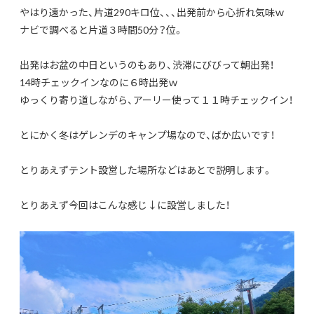
やはり遠かった、片道290キロ位、、、出発前から心折れ気味ｗ
ナビで調べると片道３時間50分？位。
出発はお盆の中日というのもあり、渋滞にびびって朝出発！
14時チェックインなのに６時出発ｗ
ゆっくり寄り道しながら、アーリー使って１１時チェックイン！
とにかく冬はゲレンデのキャンプ場なので、ばか広いです！
とりあえずテント設営した場所などはあとで説明します。
とりあえず今回はこんな感じ↓に設営しました！