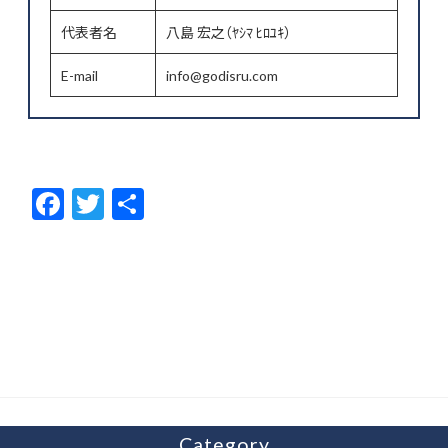
代表者名
八島 宏之（ﾔｼﾏ ﾋﾛﾕｷ）
E-mail
info@godisru.com
F
T
共
ac
w
有
e
itt
b
er
o
o
k
Category