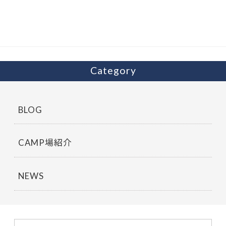
o
o
k
Category
BLOG
CAMP場紹介
NEWS