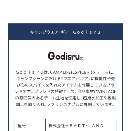
キャンプウエア・ギア｜Gｏｄｉｓｒｕ
Gｏｄｉｓｒｕは、CAMP LIFEにSPICEを！をテーマに、
キャンプシーンにおける『ウエア』『ギア』に機能性や遊
び心のスパイスを入れたアイテムを作製しているブラ
ンドです。ブランドの特徴として、商品素材にVINTAGE
の雰囲気のあるデニム生地を使用し、超撥水加工や難燃
加工を取り入れ、ファッショナブルに展開しています。
屋号
株式会社ＨＥＡＲＴ・ＬＡＮＤ