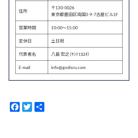
〒130-0026
住所
東京都墨田区両国3-9-7古屋ビル1F
営業時間
10:00～15:00
定休日
土日祝
代表者名
八島 宏之（ﾔｼﾏ ﾋﾛﾕｷ）
E-mail
info@godisru.com
F
T
共
ac
w
有
e
itt
b
er