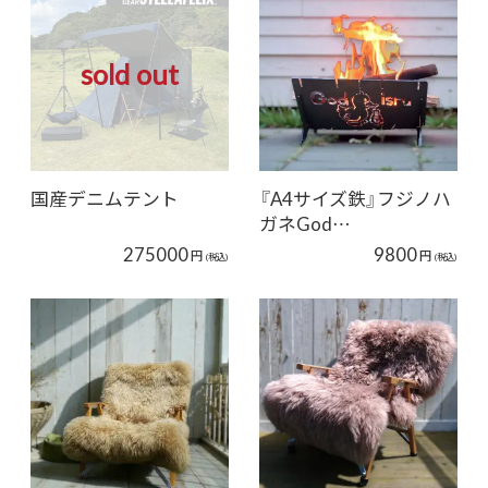
sold out
国産デニムテント
『A4サイズ鉄』フジノハ
ガネGod…
275000
9800
円
円
(税込)
(税込)