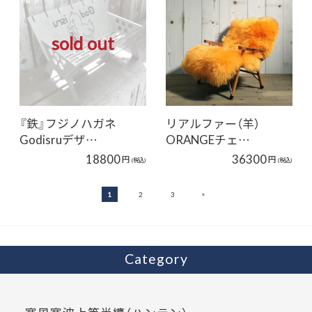
sold out
『鉄』フジノハガネ
リアルファー（羊）
Godisruデザ…
ORANGEチェ…
18800
36300
円
円
(税込)
(税込)
»
1
2
3
Category