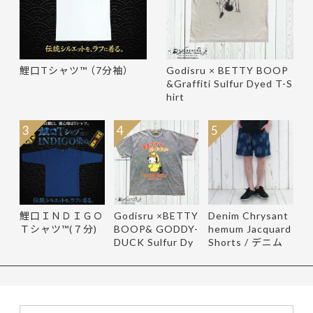
鯉口Tシャツ™ （7分袖）
Godisru × BETTY BOOP
&Graffiti Sulfur Dyed T-S
hirt
3
4
5
鯉口ＩＮＤＩＧＯ
Godisru ×BETTY
Denim Chrysant
Ｔシャツ™(７分)
BOOP& GODDY-
hemum Jacquard
DUCK Sulfur Dy
Shorts / デニム
e Tee
菊柄ジャ…