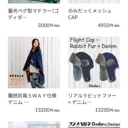
蓄光ペグ型マドラー（ゴ
のみだっくメッシュ
ディダ…
CAP
3000
4950
円
円
(税込)
(税込)
難燃防風５ＷＡＹ仕様
リアルラビットファー
デニム …
× デニム…
13200
13200
円
円
(税込)
(税込)