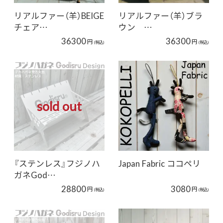
リアルファー（羊）BEIGE
リアルファー（羊）ブラ
チェア…
ウン …
36300
36300
円
円
(税込)
(税込)
sold out
『ステンレス』フジノハ
Japan Fabric ココペリ
ガネGod…
28800
3080
円
円
(税込)
(税込)