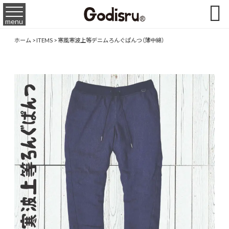

menu
ホーム
>
ITEMS
>
寒風寒波上等デニムろんぐぱんつ（薄中綿）