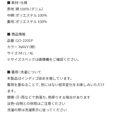
■ 素材・仕様
表地：綿 100％（デニム）
中綿：ポリエステル 100％
裏地：ポリエステル 100％
■ 商品情報
品番：GO-2201P
カラー：NAVY（紺）
サイズ：M / L / XL
※サイズスペックは画像欄をご確認ください。
■ 着用・洗濯について
本製品はインディゴ染めを施しています。
着用を重ねることで、他にはない経年変化をお楽しみいただけ
ます。
摩擦・汗・雨などで色落ち、色移りする場合があります
淡色・白物との併用はご注意ください
洗濯の際は洗濯表示に従ってください