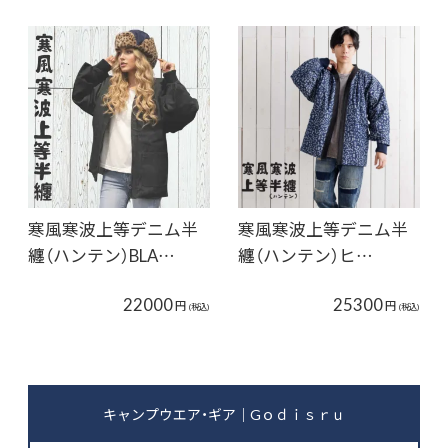
寒風寒波上等デニム半
寒風寒波上等デニム半
纏（ハンテン）BLA…
纏（ハンテン）ヒ…
22000
25300
円
円
(税込)
(税込)
キャンプウエア・ギア｜Gｏｄｉｓｒｕ