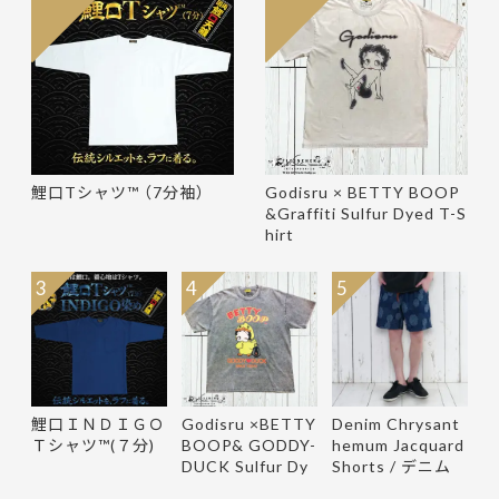
鯉口Tシャツ™ （7分袖）
Godisru × BETTY BOOP
&Graffiti Sulfur Dyed T-S
hirt
3
4
5
鯉口ＩＮＤＩＧＯ
Godisru ×BETTY
Denim Chrysant
Ｔシャツ™(７分)
BOOP& GODDY-
hemum Jacquard
DUCK Sulfur Dy
Shorts / デニム
e Tee
菊柄ジャ…