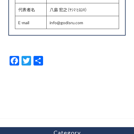
代表者名
八島 宏之（ﾔｼﾏ ﾋﾛﾕｷ）
E-mail
info@godisru.com
F
T
共
ac
w
有
e
itt
b
er
o
o
k
Category