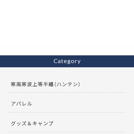
e
itt
b
er
o
o
k
Category
寒風寒波上等半纏（ハンテン）
アパレル
グッズ＆キャンプ