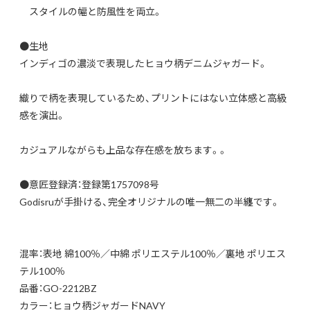
スタイルの幅と防風性を両立。
●生地
インディゴの濃淡で表現したヒョウ柄デニムジャガード。
織りで柄を表現しているため、プリントにはない立体感と高級
感を演出。
カジュアルながらも上品な存在感を放ちます。。
●意匠登録済：登録第1757098号
Godisruが手掛ける、完全オリジナルの唯一無二の半纏です。
混率：表地 綿100％／中綿 ポリエステル100％／裏地 ポリエス
テル100％
品番：GO-2212BZ
カラー：ヒョウ柄ジャガードNAVY