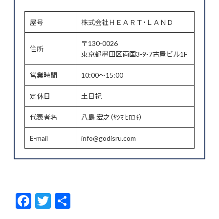
屋号
株式会社ＨＥＡＲＴ・ＬＡＮＤ
〒130-0026
住所
東京都墨田区両国3-9-7古屋ビル1F
営業時間
10:00～15:00
定休日
土日祝
代表者名
八島 宏之（ﾔｼﾏ ﾋﾛﾕｷ）
E-mail
info@godisru.com
F
T
共
ac
w
有