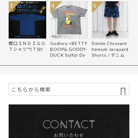
3
4
5
鯉口ＩＮＤＩＧＯ
Godisru ×BETTY
Denim Chrysant
Ｔシャツ™(７分)
BOOP& GODDY-
hemum Jacquard
DUCK Sulfur Dy
Shorts / デニム
e Tee
菊柄ジャ…