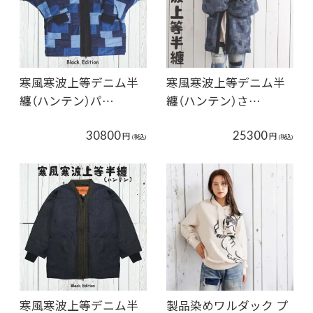
寒風寒波上等デニム半
寒風寒波上等デニム半
纏（ハンテン）パ…
纏（ハンテン）さ…
30800
25300
円
円
(税込)
(税込)
寒風寒波上等デニム半
製品染めワルダック プ