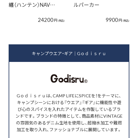
纏（ハンテン）NAV…
ルパーカー
24200
9900
円
円
(税込)
(税込)
キャンプウエア・ギア｜Gｏｄｉｓｒｕ
Gｏｄｉｓｒｕは、CAMP LIFEにSPICEを！をテーマに、
キャンプシーンにおける『ウエア』『ギア』に機能性や遊
び心のスパイスを入れたアイテムを作製しているブラ
ンドです。ブランドの特徴として、商品素材にVINTAGE
の雰囲気のあるデニム生地を使用し、超撥水加工や難燃
加工を取り入れ、ファッショナブルに展開しています。