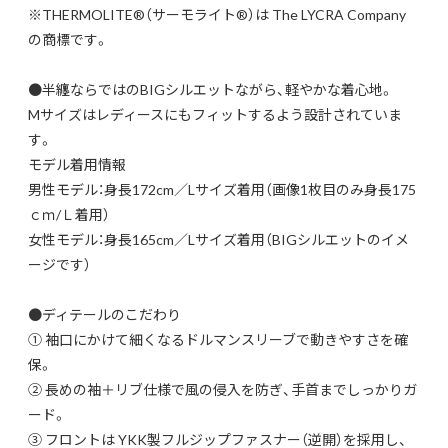
※THERMOLITE®（サーモライト®）は The LYCRA Company
の商標です。
●半纏ならではのBIGシルエットながら、軽やかな着心地。
Mサイズはレディースにもフィットするよう設計されていま
す。
モデル着用情報
男性モデル：身長172cm／Lサイズ着用（画像1枚目のみ身長175
ｃｍ/Ｌ着用）
女性モデル：身長165cm／Lサイズ着用（BIGシルエットのイメ
ージです）
●ディテールのこだわり
① 袖口にかけて細くなるドルマンスリーブで動きやすさを確
保。
② 長めの袖＋リブ仕様で風の侵入を防ぎ、手首までしっかりガ
ード。
③ フロントは YKK製フルジップファスナー（逆開）を採用し、