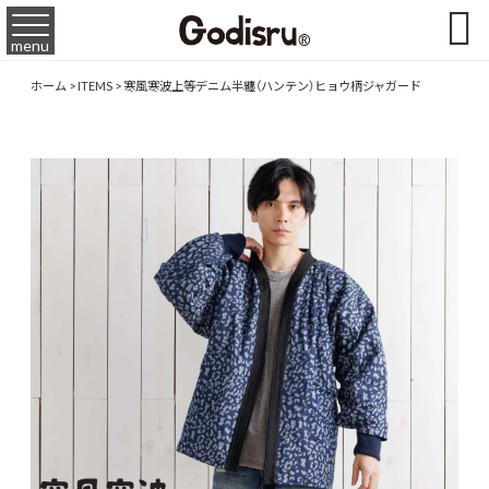

menu
ホーム
>
ITEMS
>
寒風寒波上等デニム半纏（ハンテン）ヒョウ柄ジャガード