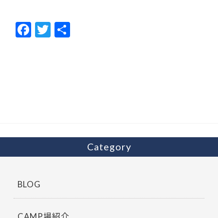
F
T
共
ac
w
有
e
itt
b
er
o
o
k
Category
BLOG
CAMP場紹介