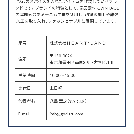
び心のスパイスを入れたアイテムを作製しているブラ
ンドです。ブランドの特徴として、商品素材にVINTAGE
の雰囲気のあるデニム生地を使用し、超撥水加工や難燃
加工を取り入れ、ファッショナブルに展開しています。
屋号
株式会社ＨＥＡＲＴ・ＬＡＮＤ
〒130-0026
住所
東京都墨田区両国3-9-7古屋ビル1F
営業時間
10:00～15:00
定休日
土日祝
代表者名
八島 宏之（ﾔｼﾏ ﾋﾛﾕｷ）
E-mail
info@godisru.com