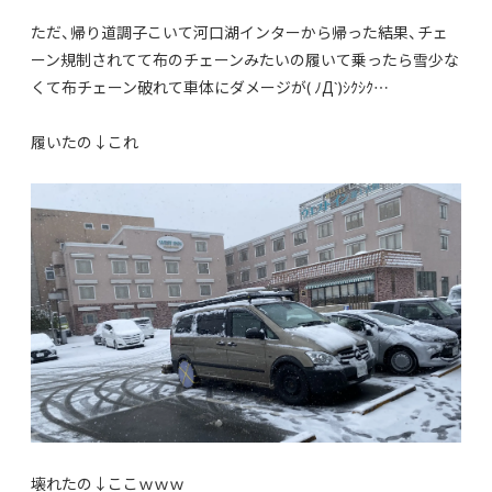
ただ、帰り道調子こいて河口湖インターから帰った結果、チェ
ーン規制されてて布のチェーンみたいの履いて乗ったら雪少な
くて布チェーン破れて車体にダメージが( ﾉД`)ｼｸｼｸ…
履いたの↓これ
壊れたの↓ここｗｗｗ