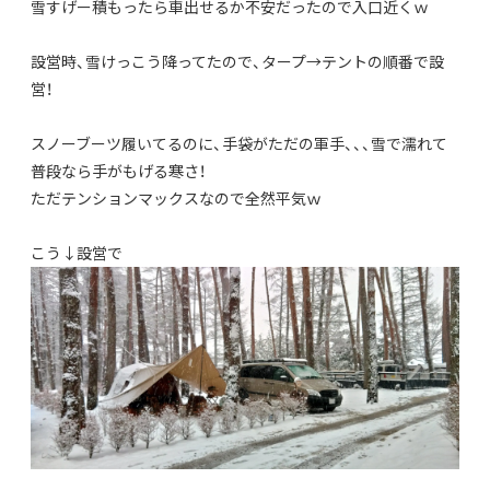
雪すげー積もったら車出せるか不安だったので入口近くｗ
設営時、雪けっこう降ってたので、タープ→テントの順番で設
営！
スノーブーツ履いてるのに、手袋がただの軍手、、、雪で濡れて
普段なら手がもげる寒さ！
ただテンションマックスなので全然平気ｗ
こう↓設営で