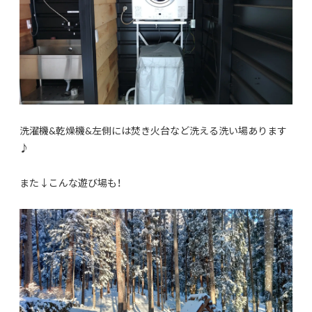
洗濯機&乾燥機&左側には焚き火台など洗える洗い場あります
♪
また↓こんな遊び場も！