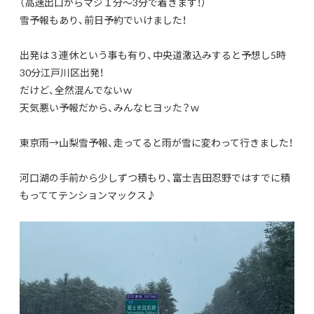
（高速出口からマジ１分～3分で着きます！）
雪予報もあり、前日予約でいけました！
出発は３連休という事も有り、中央道激込みすると予想し5時
30分江戸川区出発！
だけど、全然混んでないｗ
天気悪い予報だから、みんなヒヨッた？ｗ
東京雨→山梨雪予報、走ってると雨が雪に変わって行きました！
河口湖の手前から少しずつ積もり、富士吉田忍野ではすでに積
もっててテンションマックス♪